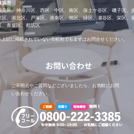
横浜市
鶴見区、神奈川区、西区、中区、南区、保土ケ谷区、磯子区、
沢区、港北区、戸塚区、港南区、旭区、緑区、瀬谷区、栄区、
区、青葉区、都筑区
※上記に掲載されていない市町村でもまずはお問合せください。
お問い合わせ
ご不明点やご質問などございましたら、お気軽にお問
い合わせください。