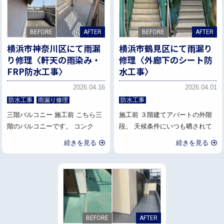
横浜市神奈川区にて雨漏
横浜市鶴見区にて雨漏り
り修理〈軒天の雨染み・
修理〈外廊下のシート防
FRP防水工事〉
水工事〉
2026.04.16
2026.04.01
防水工事
雨漏り修理
防水工事
三階バルコニー 施工前 こちら三
施工前 ３階建てアパートの外階
階のバルコニーです。 コンク
段。 天候条件にいつも晒されて
続きを見る
続きを見る