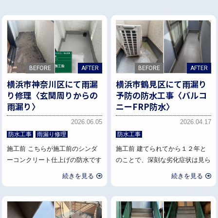
横浜市神奈川区にて雨漏
横浜市鶴見区にて雨漏り
り修理〈玄関周りからの
予防の防水工事〈バルコ
雨漏り〉
ニーFRP防水〉
2026.06.05
2026.04.17
防水工事
雨漏り修理
防水工事
施工前 こちらが施工前のシンダ
施工前 建てられてから１２年と
ーコンクリート仕上げの防水です
のことで、深刻な劣化症状は見ら
続きを見る
続きを見る