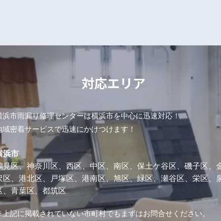
対応エリア
横浜市雨漏り修理センターは横浜市を中心に迅速対応！
地域密着サービスで迅速にかけつけます！
横浜市
鶴見区、神奈川区、西区、中区、南区、保土ケ谷区、磯子区、
沢区、港北区、戸塚区、港南区、旭区、緑区、瀬谷区、栄区、
区、青葉区、都筑区
※上記に掲載されていない市町村でもまずはお問合せください。