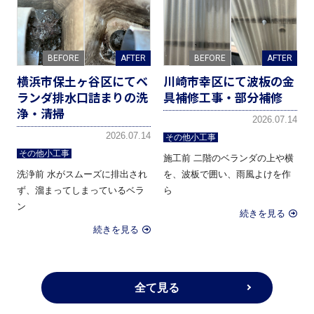
横浜市保土ヶ谷区にてベ
川崎市幸区にて波板の金
ランダ排水口詰まりの洗
具補修工事・部分補修
浄・清掃
2026.07.14
2026.07.14
その他小工事
その他小工事
施工前 二階のベランダの上や横
洗浄前 水がスムーズに排出され
を、波板で囲い、雨風よけを作
ず、溜まってしまっているベラ
ら
ン
続きを見る
続きを見る
全て見る