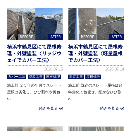
横浜市鶴見区にて屋根修
横浜市鶴見区にて屋根修
理・外壁塗装〈リッジウ
理・外壁塗装〈軽量屋根
ェイでカバー工法〉
でカバー工法〉
2026.07.15
2026.07.14
カバー工法
塗装工事
屋根修理
塗装工事
屋根修理
施工前 ２５年の年月でスレート
施工前 既存のスレート屋根は経
屋根は劣化し、ひび割れや黄色
年劣化で色褪せ、細かなひび割
い
れ
続きを見る
続きを見る