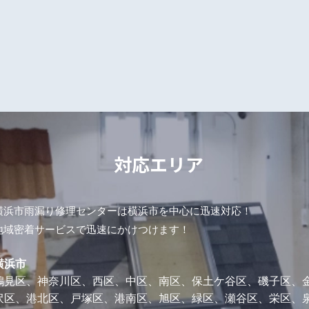
対応エリア
横浜市雨漏り修理センターは横浜市を中心に迅速対応！
地域密着サービスで迅速にかけつけます！
横浜市
鶴見区、神奈川区、西区、中区、南区、保土ケ谷区、磯子区、
沢区、港北区、戸塚区、港南区、旭区、緑区、瀬谷区、栄区、