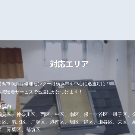
対応エリア
横浜市雨漏り修理センターは横浜市を中心に迅速対応！
地域密着サービスで迅速にかけつけます！
横浜市
鶴見区、神奈川区、西区、中区、南区、保土ケ谷区、磯子区、
沢区、港北区、戸塚区、港南区、旭区、緑区、瀬谷区、栄区、
区、青葉区、都筑区