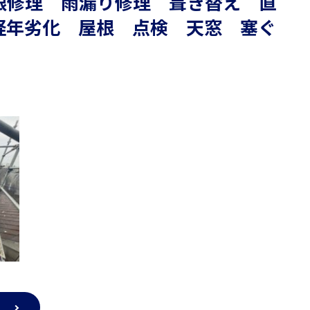
根修理 雨漏り修理 葺き替え 直
経年劣化 屋根 点検 天窓 塞ぐ