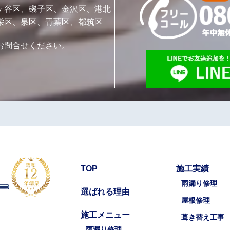
ケ谷区、磯子区、金沢区、港北
栄区、泉区、青葉区、都筑区
お問合せください。
TOP
施工実績
雨漏り修理
選ばれる理由
屋根修理
施工メニュー
葺き替え工事
雨漏り修理