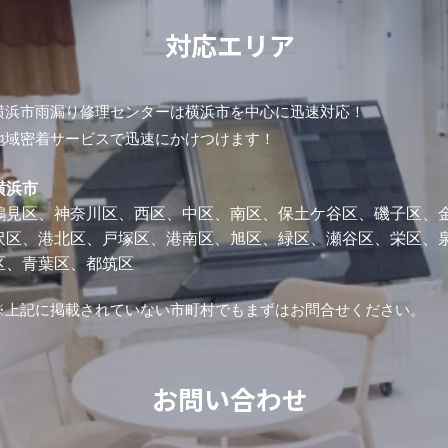
対応エリア
横浜市雨漏り修理センターは横浜市を中心に迅速対応！
地域密着サービスで迅速にかけつけます！
横浜市
鶴見区、神奈川区、西区、中区、南区、保土ケ谷区、磯子区、
沢区、港北区、戸塚区、港南区、旭区、緑区、瀬谷区、栄区、
区、青葉区、都筑区
※上記に掲載されていない市町村でもまずはお問合せください。
お問い合わせ