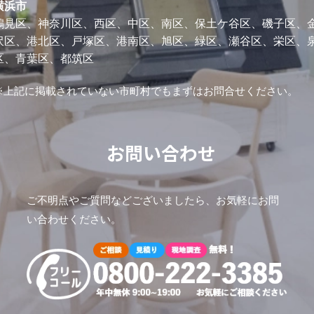
横浜市
鶴見区、神奈川区、西区、中区、南区、保土ケ谷区、磯子区、
沢区、港北区、戸塚区、港南区、旭区、緑区、瀬谷区、栄区、
区、青葉区、都筑区
※上記に掲載されていない市町村でもまずはお問合せください。
お問い合わせ
ご不明点やご質問などございましたら、お気軽にお問
い合わせください。