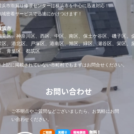
横浜市雨漏り修理センターは横浜市を中心に迅速対応！
地域密着サービスで迅速にかけつけます！
横浜市
鶴見区、神奈川区、西区、中区、南区、保土ケ谷区、磯子区、
沢区、港北区、戸塚区、港南区、旭区、緑区、瀬谷区、栄区、
区、青葉区、都筑区
※上記に掲載されていない市町村でもまずはお問合せください。
お問い合わせ
ご不明点やご質問などございましたら、お気軽にお問
い合わせください。